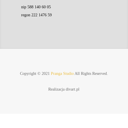
KONTAKT
w
58 670 42 50
503 133 788
jarekpranga@gmail.com
DANE FIRMOWE

Pranga Studio Jarosław Pranga
Fotograf, zdjęcia do dokumentów w 5 minut!
ul. 12 Marca 230, 84-200 Wejherowo
GODZINY OTWARCIA
}