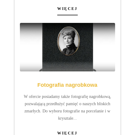
Fotogadżety
Oferujemy także fotogadżety w postaci kubków,
poduszek, breloczków, puzzli itp,
które mogą stać się świetnym upominkiem
dla Waszych bliskich...
WIĘCEJ