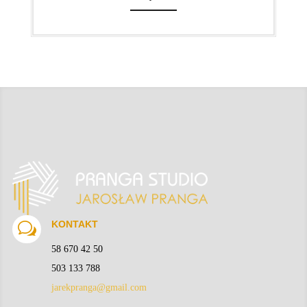
Usługi: skan, druk, ksero...
Poza ofertą FOTO dysponujemy
również usługami pokrewnymi, także jeśli potrzebujesz
ksero dokumentów, skanu, wydruku, laminowania...
WIĘCEJ