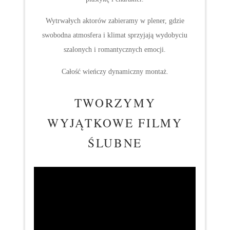
dyskrecji i profesjonalizmowi nasi bohaterzy mogą się
poczuć naturalnie.
Filmy nagrywamy kamerami z wymienną optyką,
dzięki czemu poszczególne sceny mają swój klimat,
plastykę i charakter.
Wytrwałych aktorów zabieramy w plener, gdzie
swobodna atmosfera i klimat sprzyjają wydobyciu
szalonych i romantycznych emocji.
Całość wieńczy dynamiczny montaż.
TWORZYMY
WYJĄTKOWE FILMY