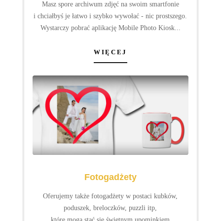
Dyskretnie towarzyszymy parom młodym od momentu
przygotowań poprzez przyjęcie weselne, aby potem
spotkać się z nimi jeszcze raz podczas pleneru
ślubnego...
WIĘCEJ