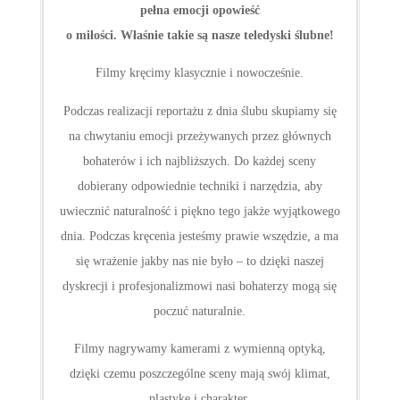
WESELE
FILM ŚLUBNY
Film ślubny to coś więcej niż filmowanie wesel! To
pełna emocji opowieść
o miłości. Właśnie takie są nasze teledyski ślubne!
Filmy kręcimy klasycznie i nowocześnie.
Podczas realizacji reportażu z dnia ślubu skupiamy się
na chwytaniu emocji przeżywanych przez głównych
bohaterów i ich najbliższych. Do każdej sceny
dobierany odpowiednie techniki i narzędzia, aby
uwiecznić naturalność i piękno tego jakże wyjątkowego
dnia. Podczas kręcenia jesteśmy prawie wszędzie, a ma
się wrażenie jakby nas nie było – to dzięki naszej