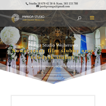
Studio 58 670 42 50 & Kom. 503 133 788
jarekpranga@gmail.com
Pranga Studio Wejherowo
Nowoczesny film ślubny oraz
teledysk ślubny
Film ślubny, wideofilmowanie, oryginalne teledyski ślubne!