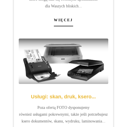
Zdjęcia w godzinę
Masz spore archiwum zdjęć na swoim smartfonie
i chciałbyś je łatwo i szybko wywołać - nic prostszego.
Wystarczy pobrać aplikację Mobile Photo Kiosk...
WIĘCEJ